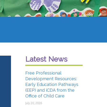
Latest News
Free Professional
Development Resources:
Early Education Pathways
(EEP) and iCDA from the
Office of Child Care
July 20, 2026