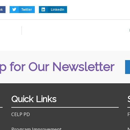
ok
Twitter
LinkedIn
p for Our Newsletter
Quick Links
CELP PD
F
Program Improvement
N