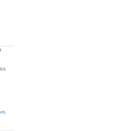
a
los
om
.