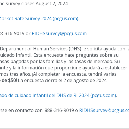
e survey closes August 2, 2024.
Market Rate Survey 2024 (pcgus.com)
.
888-316-9019 or
RIDHSsurvey@pcgus.com
.
 Department of Human Services (DHS) le solicita ayuda con l
uidado Infantil. Esta encuesta hace preguntas sobre su
asas pagadas por las familias y las tasas de mercado. Su
nte y la información que proporcione ayudará a establecer 
os tres años. ¡Al completar la encuesta, tendrá varias
 de $50!
La encuesta cierra el 2 de agosto de 2024.
do de cuidado infantil del DHS de RI 2024 (pcgus.com)
.
nse en contacto con: 888-316-9019 ó
RIDHSsurvey@pcgus.c