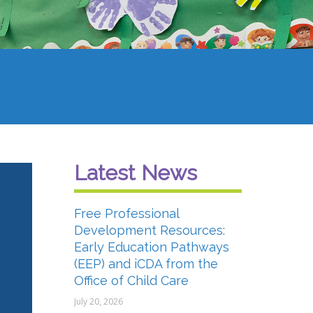
Latest News
Free Professional
Development Resources:
Early Education Pathways
(EEP) and iCDA from the
Office of Child Care
July 20, 2026