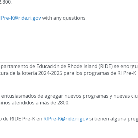
2,800.
IPre-K@ride.ri.gov
with any questions.
epartamento de Educación de Rhode Island (RIDE) se enorgu
tura de la lotería 2024-2025 para los programas de RI Pre-K
os entusiasmados de agregar nuevos programas y nuevas ci
 niños atendidos a más de 2800.
o de RIDE Pre-K en
RIPre-K@ride.ri.gov
si tienen alguna pre