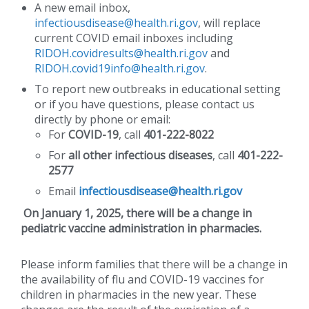
A new email inbox,
infectiousdisease@health.ri.gov
, will replace
current COVID email inboxes including
RIDOH.covidresults@health.ri.gov
and
RIDOH.covid19info@health.ri.gov
.
To report new outbreaks in educational setting
or if you have questions, please contact us
directly by phone or email:
For
COVID-19
, call
401-222-8022
For
all other infectious diseases
, call
401-222-
2577
Email
infectiousdisease@health.ri.gov
On January 1, 2025, there will be a change in
pediatric vaccine administration in pharmacies.
Please inform families that there will be a change in
the availability of flu and COVID-19 vaccines for
children in pharmacies in the new year. These