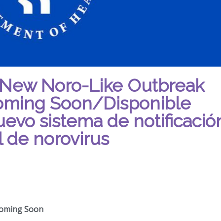
 New Noro-Like Outbreak
oming Soon/Disponible
evo sistema de notificació
l de norovirus
Coming Soon