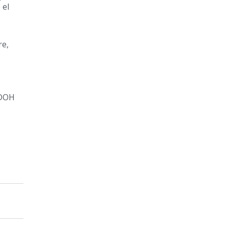
 el
e,
IDOH