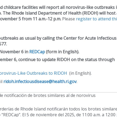
hildcare facilities will report all norovirus-like outbreaks 
 The Rhode Island Department of Health (RIDOH) will host 
ovember 5 from 11 a.m.-12 p.m.
Please
register to attend th
tbreaks as usual by calling the Center for Acute Infectious
577.
r November 6 in
REDCap
(form in English).
mber 6, continue to update RIDOH on the status through
orovirus-Like Outbreaks to RIDOH
(in English).
il
ridoh.infectiousdisease@health.ri.gov
.
notificación de brotes similares al de norovirus
rderías de Rhode Island notificarán todos los brotes similar
REDCap”. El 5 de noviembre del 2025, de 11:00 a.m. a 12:00 p