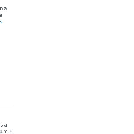
in a
a
is
es a
.m. El