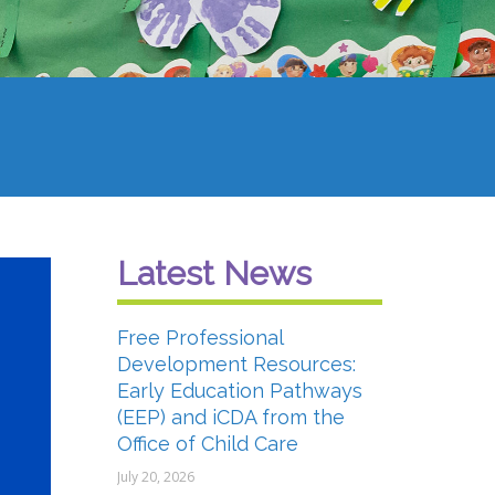
Latest News
Free Professional
Development Resources:
Early Education Pathways
(EEP) and iCDA from the
Office of Child Care
July 20, 2026