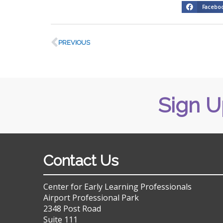
Facebo
PREVIOUS
Sign U
Contact Us
Center for Early Learning Professionals
Airport Professional Park
2348 Post Road
Suite 111