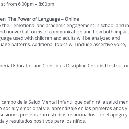
1st from 6:00pm – 8:00pm
dren: The Power of Language – Online
 to their emotional and academic engagement in school and in
al and nonverbal forms of communication and how both impact
uage used with children and adults will be analyzed and
uage patterns. Additional topics will include assertive voice,
pecial Educator and Conscious Discipline Certified Instructor
l campo de la Salud Mental Infantil que definirá la salud men
llo social y emocional y el aprendizaje en los primeros años y
s sesiones presentarán estudios relacionados con el apego y 
ia y resultados positivos para los niños.