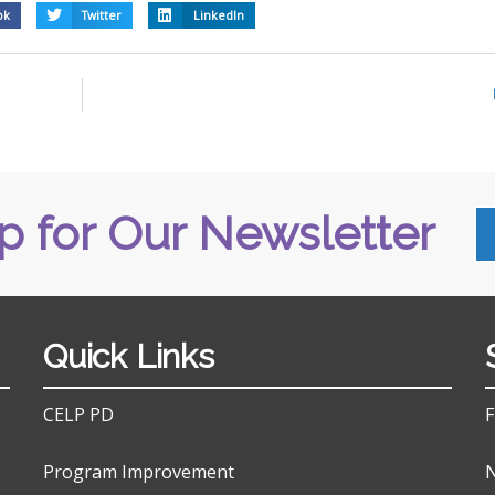
ok
Twitter
LinkedIn
p for Our Newsletter
Quick Links
CELP PD
F
Program Improvement
N