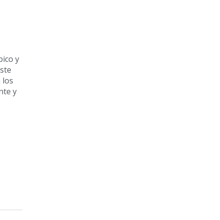
pico y
Este
 los
nte y