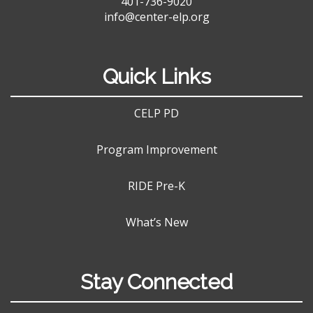
401-736-9020
info@center-elp.org
Quick Links
CELP PD
Program Improvement
RIDE Pre-K
What’s New
Stay Connected