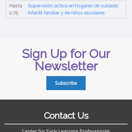
Hasta
Supervisión activa en hogares de cuidado
0.75
infantil familiar y de niños escolares
Sign Up for Our
Newsletter
Subscribe
Contact Us
Center for Early Learning Professionals