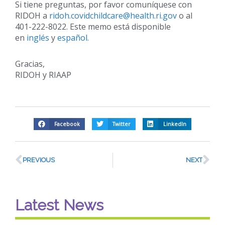
Si tiene preguntas, por favor comuníquese con
RIDOH a
ridoh.covidchildcare@health.ri.gov
o al
401-222-8022. Este memo está disponible
en
inglés
y
español.
Gracias,
RIDOH y RIAAP
Facebook
Twitter
LinkedIn
PREVIOUS
NEXT
Latest News