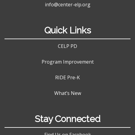
info@center-elp.org
Quick Links
CELP PD
Program Improvement
RIDE Pre-K
What’s New
Stay Connected
Find Us on Facebook